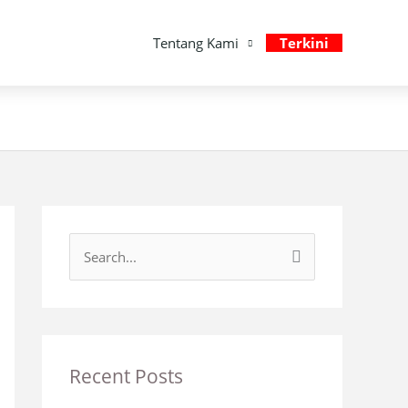
Tentang Kami
Terkini
S
e
a
r
c
Recent Posts
h