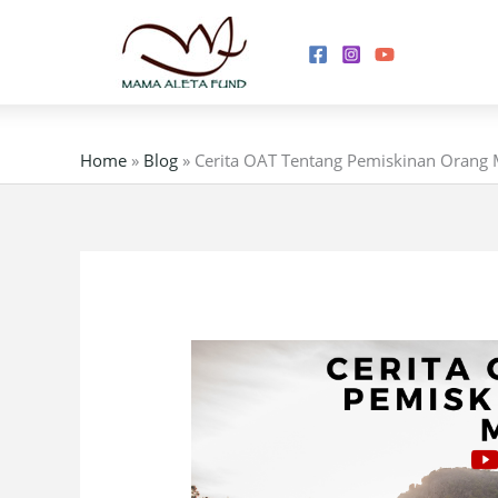
Skip
to
content
Home
»
Blog
»
Cerita OAT Tentang Pemiskinan Orang 