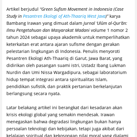
Artikel berjudul
“Green Sufism Movement in Indonesia (Case
Study in
Pesantren Ekologi of Ath-Thaariq West Java
)”
karya
Bambang Irawan yang dimuat dalam
Jurnal ‘Ulūm al-Qur’ān:
Ilmu Pengetahuan dan Masyarakat Madani
volume 1 nomor 2
tahun 2024 sebagai upaya akademik untuk memperlihatkan
keterkaitan erat antara ajaran sufisme dengan gerakan
pelestarian lingkungan di Indonesia. Penulis menyoroti
Pesantren Ekologi Ath-Thaariq di Garut, Jawa Barat, yang
didirikan oleh pasangan suami istri, Ustadz Ibang Lukman
Nurdin dan Umi Nissa Wargadipura, sebagai laboratorium
hidup tempat integrasi antara spiritualitas Islam,
pendidikan sufistik, dan praktik pertanian berkelanjutan
berlangsung secara nyata.
Latar belakang artikel ini berangkat dari kesadaran akan
krisis ekologi global yang semakin mendesak. Irawan
menegaskan bahwa degradasi lingkungan bukan hanya
persoalan teknologi dan kebijakan, tetapi juga akibat dari
kelalaian spiritual dan kekosongan nilai moral yang dialami