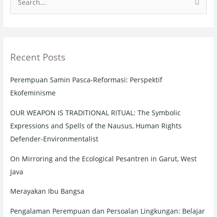
S
e
a
r
Recent Posts
c
h
Perempuan Samin Pasca-Reformasi: Perspektif
f
Ekofeminisme
o
r
OUR WEAPON IS TRADITIONAL RITUAL: The Symbolic
:
Expressions and Spells of the Nausus, Human Rights
Defender-Environmentalist
On Mirroring and the Ecological Pesantren in Garut, West
Java
Merayakan Ibu Bangsa
Pengalaman Perempuan dan Persoalan Lingkungan: Belajar