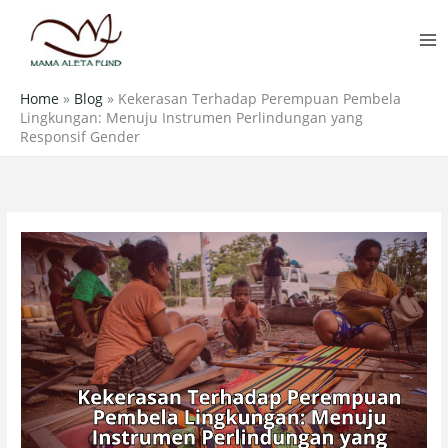
Skip
MA
to
M
content
Home
»
Blog
»
Kekerasan Terhadap Perempuan Pembela
Lingkungan: Menuju Instrumen Perlindungan yang
Responsif Gender