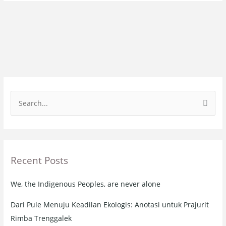
S
e
a
r
Recent Posts
c
h
We, the Indigenous Peoples, are never alone
f
o
Dari Pule Menuju Keadilan Ekologis: Anotasi untuk Prajurit
r
Rimba Trenggalek