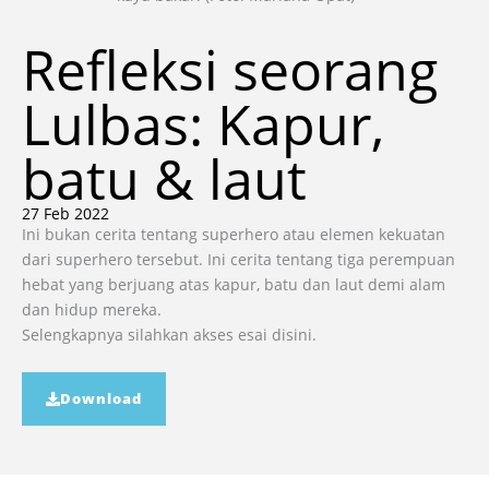
Refleksi seorang
Lulbas: Kapur,
batu & laut
27 Feb 2022
Ini bukan cerita tentang superhero atau elemen kekuatan
dari superhero tersebut. Ini cerita tentang tiga perempuan
hebat yang berjuang atas kapur, batu dan laut demi alam
dan hidup mereka.
Selengkapnya silahkan akses esai disini.
Download