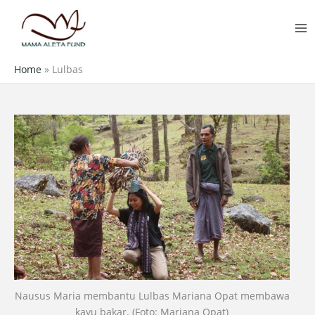
Skip
MA
to
M
content
Home
»
Lulbas
Nausus Maria membantu Lulbas Mariana Opat membawa
kayu bakar. (Foto: Mariana Opat)