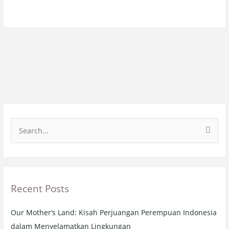
S
e
a
r
Recent Posts
c
h
Our Mother’s Land: Kisah Perjuangan Perempuan Indonesia
f
dalam Menyelamatkan Lingkungan
o