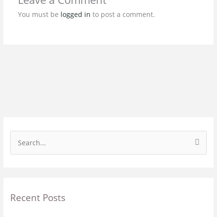
You must be
logged in
to post a comment.
S
e
a
r
Recent Posts
c
h