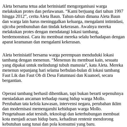
Aleta bersama tetua adat berinisiatif mengorganisasi warga
melakukan protes dan perlawanan. “Kami berjuang dari tahun 1997
hingga 2012”, cerita Aleta Baun. Tahun-tahun dimana Aleta Baun
dan warga lain harus meninggalkan keluarga, mengalami intimidasi,
ujicoba pembunuhan dan tindak kekerasan. Awalnya mereka
melakukan protes dengan mendatangi lokasi tambang,
berdemonstrasi. Cara itu membuat mereka selalu berhadapan dengan
aparat keamanan dan mengalami kekerasan.
Aleta berinisiatif bersama warga perempuan menduduki lokasi
tambang dengan menenun. “Menenun itu membuat kain, sesuatu
yang dipakai untuk melindungi tubuh manusia”, kata Aleta. Mereka
menenun sepanjang hari selama berbulan-bulan di lokasi tambang
Faut Lik dan Faut Ob di Desa Fatumnasi dan Kuanoel, secara
bergantian.
Operasi tambang berhasil dihentikan, tapi bukan berarti sepenuhnya
meniadakan ancaman terhadap ruang hidup warga Mollo.
Perubahan tata kelola kawasan, intervensi negara, perubahan iklim
dan modernisasi memengaruhi kehidupan warga Mollo.
Pengetahuan adat tersisih, teknologi dan keterhubungan membuat
kota menjadi acuan hidup baru, kehadiran rentenir mendorong
kebutuhan uang tunai dan pola konsumsi yang baru.