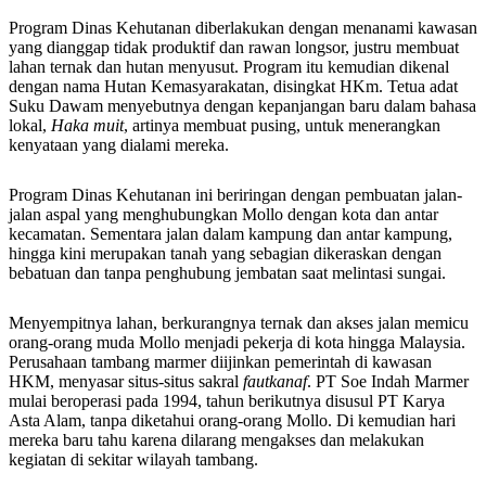
Program Dinas Kehutanan diberlakukan dengan menanami kawasan
yang dianggap tidak produktif dan rawan longsor, justru membuat
lahan ternak dan hutan menyusut. Program itu kemudian dikenal
dengan nama Hutan Kemasyarakatan, disingkat HKm. Tetua adat
Suku Dawam menyebutnya dengan kepanjangan baru dalam bahasa
lokal,
Haka muit
, artinya membuat pusing, untuk menerangkan
kenyataan yang dialami mereka.
Program Dinas Kehutanan ini beriringan dengan pembuatan jalan-
jalan aspal yang menghubungkan Mollo dengan kota dan antar
kecamatan. Sementara jalan dalam kampung dan antar kampung,
hingga kini merupakan tanah yang sebagian dikeraskan dengan
bebatuan dan tanpa penghubung jembatan saat melintasi sungai.
Menyempitnya lahan, berkurangnya ternak dan akses jalan memicu
orang-orang muda Mollo menjadi pekerja di kota hingga Malaysia.
Perusahaan tambang marmer diijinkan pemerintah di kawasan
HKM, menyasar situs-situs sakral
fautkanaf
. PT Soe Indah Marmer
mulai beroperasi pada 1994, tahun berikutnya disusul PT Karya
Asta Alam, tanpa diketahui orang-orang Mollo. Di kemudian hari
mereka baru tahu karena dilarang mengakses dan melakukan
kegiatan di sekitar wilayah tambang.