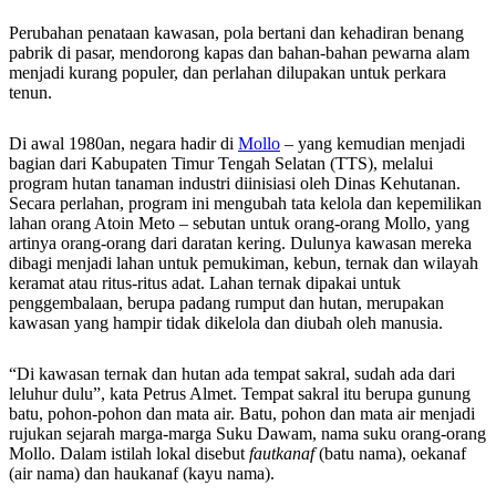
Perubahan penataan kawasan, pola bertani dan kehadiran benang
pabrik di pasar, mendorong kapas dan bahan-bahan pewarna alam
menjadi kurang populer, dan perlahan dilupakan untuk perkara
tenun.
Di awal 1980an, negara hadir di
Mollo
– yang kemudian menjadi
bagian dari Kabupaten Timur Tengah Selatan (TTS), melalui
program hutan tanaman industri diinisiasi oleh Dinas Kehutanan.
Secara perlahan, program ini mengubah tata kelola dan kepemilikan
lahan orang Atoin Meto – sebutan untuk orang-orang Mollo, yang
artinya orang-orang dari daratan kering. Dulunya kawasan mereka
dibagi menjadi lahan untuk pemukiman, kebun, ternak dan wilayah
keramat atau ritus-ritus adat. Lahan ternak dipakai untuk
penggembalaan, berupa padang rumput dan hutan, merupakan
kawasan yang hampir tidak dikelola dan diubah oleh manusia.
“Di kawasan ternak dan hutan ada tempat sakral, sudah ada dari
leluhur dulu”, kata Petrus Almet. Tempat sakral itu berupa gunung
batu, pohon-pohon dan mata air. Batu, pohon dan mata air menjadi
rujukan sejarah marga-marga Suku Dawam, nama suku orang-orang
Mollo. Dalam istilah lokal disebut
fautkanaf
(batu nama), oekanaf
(air nama) dan haukanaf (kayu nama).