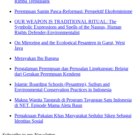
Rimba Trenggalek
Perempuan Samin Pasca-Reformasi: Perspektif Ekofeminisme
OUR WEAPON IS TRADITIONAL RITUAL: The
Symbolic Expressions and Spells of the Nausus, Human
Rights Defender-Environmentalist
On Mirroring and the Ecological Pesantren in Garut, West
Java
Merayakan Ibu Bangsa
Pengalaman Perempuan dan Persoalan Lingkungan: Belajar
dari Gerakan Perempuan Kendeng
Islamic Boarding Schools (Pesantren), Sufism and
Environmental Conservation Practices in Indonesia
Makna Wanita Tangguh di Program Tayangan Satu Indonesia
di NET. Episode Mama Aleta Baun
Pemaknaan Pakaian Khas Masyarakat Sedulur Sikep Sebagai
Identitas Sosial
Subscribe to my Newsletter