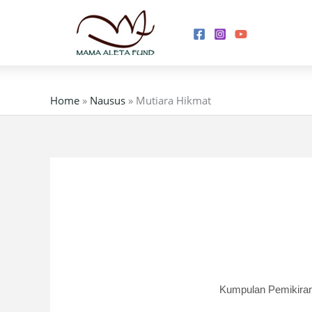
Skip
to
content
Home
»
Nausus
»
Mutiara Hikmat
Kumpulan Pemikiran