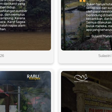
026
Sulastr