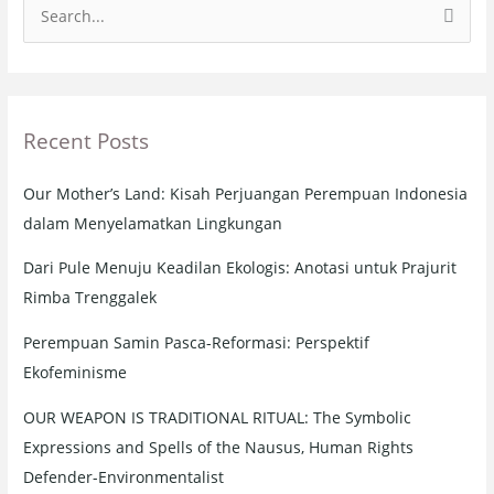
S
e
a
r
Recent Posts
c
h
Our Mother’s Land: Kisah Perjuangan Perempuan Indonesia
f
dalam Menyelamatkan Lingkungan
o
r
Dari Pule Menuju Keadilan Ekologis: Anotasi untuk Prajurit
:
Rimba Trenggalek
Perempuan Samin Pasca-Reformasi: Perspektif
Ekofeminisme
OUR WEAPON IS TRADITIONAL RITUAL: The Symbolic
Expressions and Spells of the Nausus, Human Rights
Defender-Environmentalist