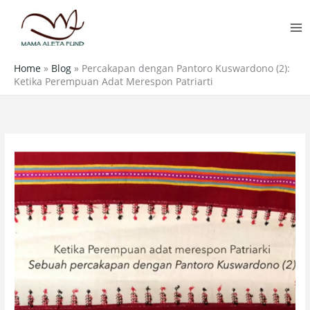
Skip
MA
to
M
content
Home
»
Blog
»
Percakapan dengan Pantoro Kuswardono (2):
Ketika Perempuan Adat Merespon Patriarti