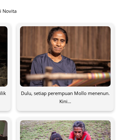
i Novita
lik
Dulu, setiap perempuan Mollo menenun.
Kini…