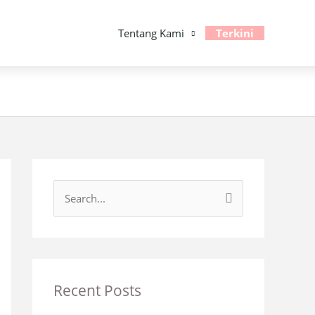
Tentang Kami
Terkini
S
e
a
r
c
Recent Posts
h