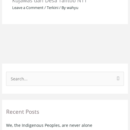
Kujawas dari Desa Taiftob NTT
Leave a Comment
/
Terkini
/ By
wahyu
S
e
a
r
Recent Posts
c
h
We, the Indigenous Peoples, are never alone
f