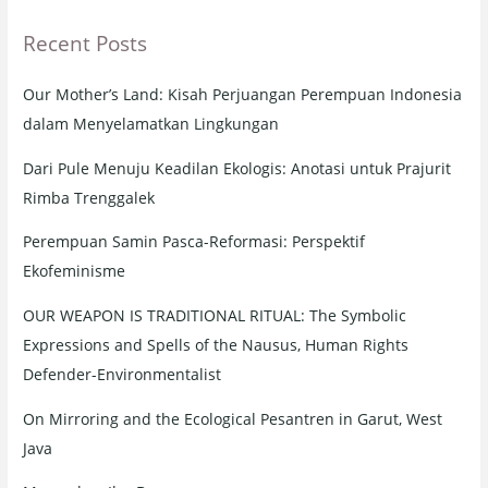
r
Recent Posts
c
h
Our Mother’s Land: Kisah Perjuangan Perempuan Indonesia
f
dalam Menyelamatkan Lingkungan
o
r
Dari Pule Menuju Keadilan Ekologis: Anotasi untuk Prajurit
:
Rimba Trenggalek
Perempuan Samin Pasca-Reformasi: Perspektif
Ekofeminisme
OUR WEAPON IS TRADITIONAL RITUAL: The Symbolic
Expressions and Spells of the Nausus, Human Rights
Defender-Environmentalist
On Mirroring and the Ecological Pesantren in Garut, West
Java