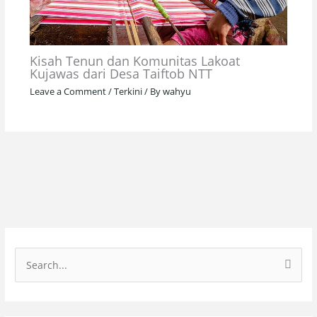
Kisah Tenun dan Komunitas Lakoat
Kujawas dari Desa Taiftob NTT
Leave a Comment
/
Terkini
/ By
wahyu
S
e
a