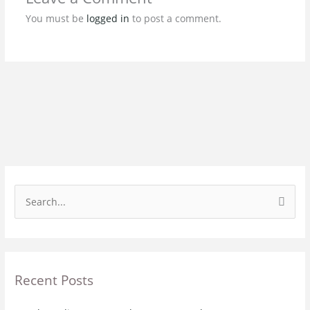
You must be
logged in
to post a comment.
S
e
a
r
Recent Posts
c
h