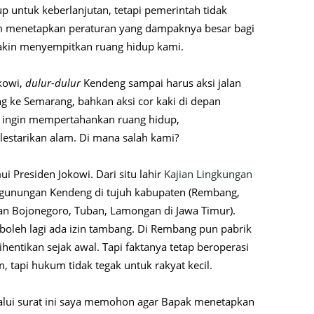
 untuk keberlanjutan, tetapi pemerintah tidak
 menetapkan peraturan yang dampaknya besar bagi
makin menyempitkan ruang hidup kami.
kowi,
dulur-dulur
Kendeng sampai harus aksi jalan
ng ke Semarang, bahkan aksi cor kaki di depan
ya ingin mempertahankan ruang hidup,
starikan alam. Di mana salah kami?
i Presiden Jokowi. Dari situ lahir
Kajian Lingkungan
egunungan Kendeng di tujuh kabupaten (Rembang,
dan Bojonegoro, Tuban, Lamongan di Jawa Timur).
k boleh lagi ada izin tambang. Di Rembang pun pabrik
hentikan sejak awal. Tapi faktanya tetap beroperasi
 tapi hukum tidak tegak untuk rakyat kecil.
alui surat ini saya memohon agar Bapak menetapkan