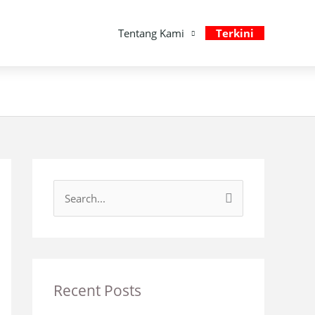
Tentang Kami
Terkini
S
e
a
r
c
Recent Posts
h