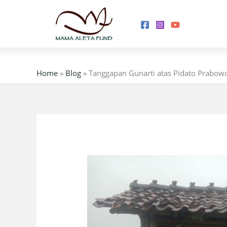
Skip
to
content
Home
»
Blog
»
Tanggapan Gunarti atas Pidato Prabow