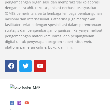
pengembangan organisasi, dan memprakarsai kolaborasi
dengan para ahli, LSM, Organisasi Berbasis Masyarakat
(OMS), pemerintah, serta lembaga-lembaga pembangunan
nasional dan internasional. Catharina juga merupakan
fasilitator terlatih dengan spesialisasi dalam perencanaan
strategis dan pengembangan organisasi. Karyanya meliputi
pengembangan materi komunikasi dan penjangkauan
digital untuk penyerapan program seperti situs web,
platform pameran online, buku, dan film.
F
T
Y
a
w
o
c
i
u
e
t
t
b
t
u
o
e
b
o
r
e
k