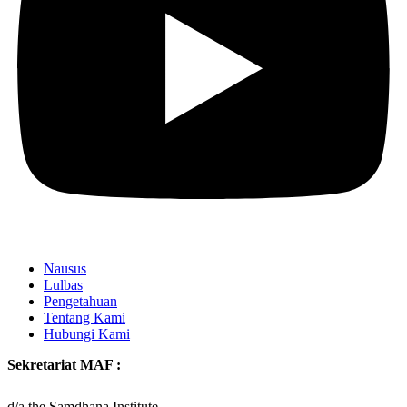
Nausus
Lulbas
Pengetahuan
Tentang Kami
Hubungi Kami
Sekretariat MAF :
d/a the Samdhana Institute