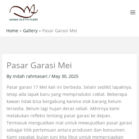
Skip
MA
to
M
content
Home
»
Gallery
»
Pasar Garasi Mei
Pasar Garasi Mei
By
indah rahmasari
/
May 30, 2025
Pasar garasi 17 Mei kali ini berbeda. Selain sedikit lapaknya,
tetap ada lapak baru yang memproduksi coklat. Beberapa
kawan tidak bisa bergabung karena stok barang belum
tersedia. Belum lagi hujan deras sekali. Akhirnya kami
melakukan refleksi tentang pasar garasi ke depan.
Termasuk menguatkan niat untuk mewujudkan pasar garasi
sebagai titik pertemuan antara produsen dan konsumen.
Kami sepakat, bulan Juni kita libut untuk memprsiapkan