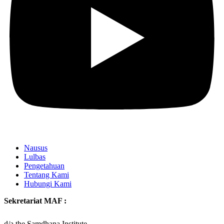
Nausus
Lulbas
Pengetahuan
Tentang Kami
Hubungi Kami
Sekretariat MAF :
d/a the Samdhana Institute