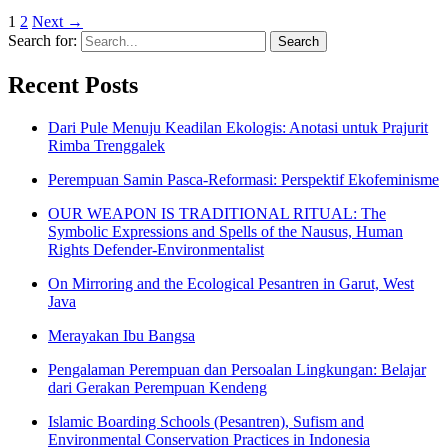
1
2
Next
→
Search for:
Recent Posts
Dari Pule Menuju Keadilan Ekologis: Anotasi untuk Prajurit
Rimba Trenggalek
Perempuan Samin Pasca-Reformasi: Perspektif Ekofeminisme
OUR WEAPON IS TRADITIONAL RITUAL: The
Symbolic Expressions and Spells of the Nausus, Human
Rights Defender-Environmentalist
On Mirroring and the Ecological Pesantren in Garut, West
Java
Merayakan Ibu Bangsa
Pengalaman Perempuan dan Persoalan Lingkungan: Belajar
dari Gerakan Perempuan Kendeng
Islamic Boarding Schools (Pesantren), Sufism and
Environmental Conservation Practices in Indonesia