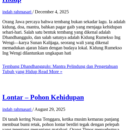
indah rahmasari
/
December 4, 2025
Orang Jawa percaya bahwa tembang bukan sekadar lagu. Ia adalah
kidung, doa, mantra, bahkan pagar gaib yang menjaga kehidupan
sehari-hari. Salah satu bentuk tembang yang dikenal adalah
Dhandhanggulo, dan salah satunya adalah Kidung Rumekso Ing
Wengi—karya Sunan Kalijaga, seorang wali yang dikenal
memadukan ajaran Islam dengan budaya lokal. Kidung Rumekso
Ing Wengi dilantunkan ungkapan hati
Tembang Dhandhanggulo: Mantra Pelindung dan Pengetahuan
Tubuh yang Hidup
Read More »
Lontar – Pohon Kehidupan
indah rahmasari
/
August 29, 2025
Di tanah kering Nusa Tenggara, ketika musim kemarau panjang
membuat bumi retak, pohon lontar berdiri tegak dengan pelepah
yang terentang menantang matahari. Orang Timor menyebutnya