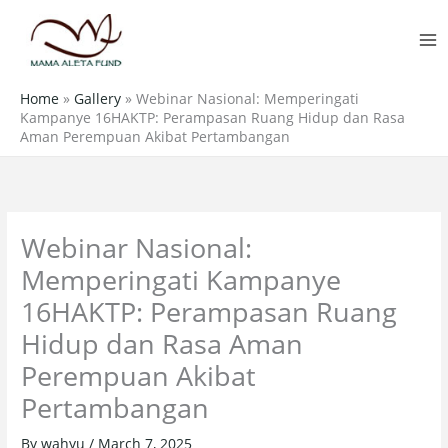
Skip
MA
to
M
content
Home
»
Gallery
»
Webinar Nasional: Memperingati
Kampanye 16HAKTP: Perampasan Ruang Hidup dan Rasa
Aman Perempuan Akibat Pertambangan
Webinar Nasional:
Memperingati Kampanye
16HAKTP: Perampasan Ruang
Hidup dan Rasa Aman
Perempuan Akibat
Pertambangan
By
wahyu
/
March 7, 2025