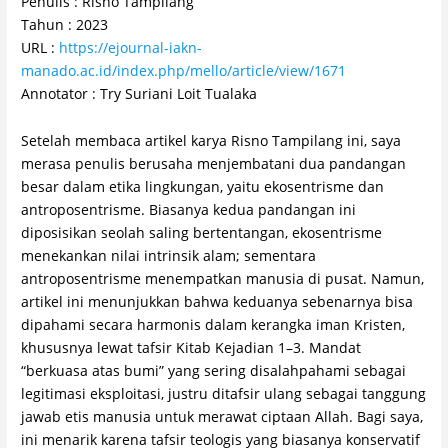
Penulis : Risno Tampilang
Tahun : 2023
URL :
https://ejournal-iakn-
manado.ac.id/index.php/mello/article/view/1671
Annotator : Try Suriani Loit Tualaka
Setelah membaca artikel karya Risno Tampilang ini, saya
merasa penulis berusaha menjembatani dua pandangan
besar dalam etika lingkungan, yaitu ekosentrisme dan
antroposentrisme. Biasanya kedua pandangan ini
diposisikan seolah saling bertentangan, ekosentrisme
menekankan nilai intrinsik alam; sementara
antroposentrisme menempatkan manusia di pusat. Namun,
artikel ini menunjukkan bahwa keduanya sebenarnya bisa
dipahami secara harmonis dalam kerangka iman Kristen,
khususnya lewat tafsir Kitab Kejadian 1–3. Mandat
“berkuasa atas bumi” yang sering disalahpahami sebagai
legitimasi eksploitasi, justru ditafsir ulang sebagai tanggung
jawab etis manusia untuk merawat ciptaan Allah. Bagi saya,
ini menarik karena tafsir teologis yang biasanya konservatif