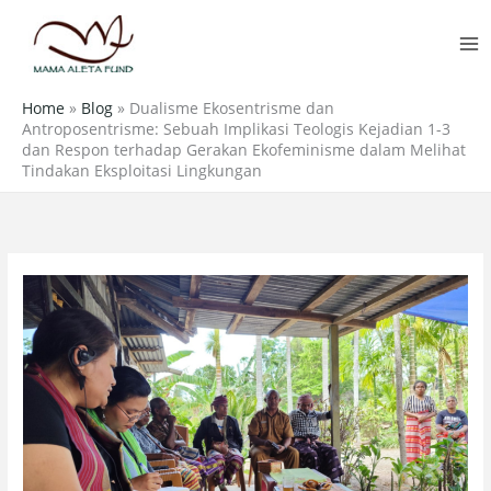
Skip
MA
to
M
content
Home
»
Blog
»
Dualisme Ekosentrisme dan
Antroposentrisme: Sebuah Implikasi Teologis Kejadian 1-3
dan Respon terhadap Gerakan Ekofeminisme dalam Melihat
Tindakan Eksploitasi Lingkungan