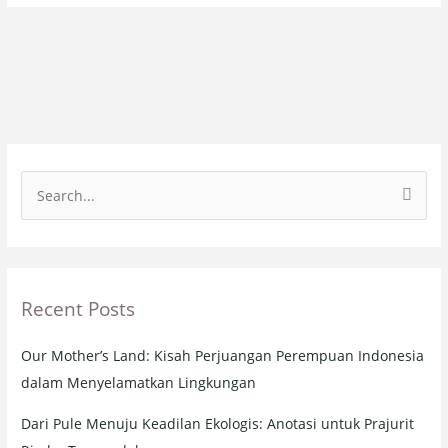
S
e
a
r
Recent Posts
c
h
Our Mother’s Land: Kisah Perjuangan Perempuan Indonesia
f
dalam Menyelamatkan Lingkungan
o
r
Dari Pule Menuju Keadilan Ekologis: Anotasi untuk Prajurit
: