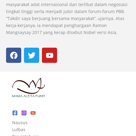
masyarakat adat internasional dan terlibat dalam negosiasi
tingkat tinggi serta menjadi jubir dalam forum-forum PBB.
“Takdir saya berjuang bersama masyarakat”, ujarnya. Atas
kerja-kerjanya, ia mendapat penghargaan Ramon
Mangsaysay 2017 yang kerap disebut Nobel versi Asia.
F
T
Y
a
w
o
c
i
u
e
t
t
b
t
u
o
e
b
o
r
e
k
Nausus
Lulbas