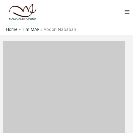
Skip
MA
to
M
content
Home
»
Tim MAF
»
Abdon Nababan