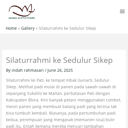
Skip
MA
to
M
content
Home
»
Gallery
»
Silaturrahmi ke Sedulur Sikep
Silaturrahmi ke Sedulur Sikep
By
indah rahmasari
/
June 26, 2025
Silaturrahmi ke Pati, ke tempat mbak Gunarti, Sedulur
Sikep. Melihat padi mulai di panen pada sawah-sawah di
sepanjang Sukolilo ke Maitan, perbatasan Pati dengan
Kabupaten Blora. Kini banyak petani menggunakan combet,
mesin panen yang membuat batang padi yang tersisa tak
bisa tumbuh kembali. Biasanya, pada pertumbuhan padi
kedua, perempuan yang mengasak (memanen sisa) bulir
padi itu. Entah kemana mereka mencari tambahan