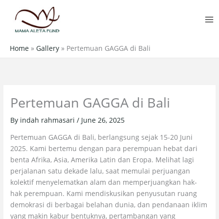
Skip
MA
to
M
content
Home
»
Gallery
»
Pertemuan GAGGA di Bali
Pertemuan GAGGA di Bali
By
indah rahmasari
/
June 26, 2025
Pertemuan GAGGA di Bali, berlangsung sejak 15-20 Juni
2025. Kami bertemu dengan para perempuan hebat dari
benta Afrika, Asia, Amerika Latin dan Eropa. Melihat lagi
perjalanan satu dekade lalu, saat memulai perjuangan
kolektif menyelematkan alam dan memperjuangkan hak-
hak perempuan. Kami mendiskusikan penyusutan ruang
demokrasi di berbagai belahan dunia, dan pendanaan iklim
yang makin kabur bentuknya, pertambangan yang