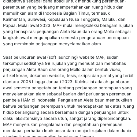
didapatnya sebagai dana abadi untuk mendukung perempuan-
perempuan yang berjuang mempertahankan ruang hidup dan
memulihkan alam di Indonesia Bagian Timur, termasuk
Kalimantan, Sulawesi, Kepulauan Nusa Tenggara, Maluku, dan
Papua. Mulai awal 2023, MAF mulai mengkoleksi beragam rujukan
yang terinspirasi perjuangan Aleta Baun dan orang Mollo sebagai
langkah awal mengumpulkan semesta pengetahuan perempuan
yang memimpin perjuangan menyelamatkan alam.
Saat peluncuran awal (soft launching) website MAF, sudah
terkumpul sedikitnya 99 rujukan yang memuat dan membahas
perjuangan Aleta Baun dan orang Mollo dalam bentuk video,
artikel koran, dokumen website, tesis, skripsi dan jurnal yang terbit
diantara 2005 hingga Januari 2023. Koleksi ini adalah gambaran
awal semesta pengetahuan tentang perjuangan perempuan yang
menyelamatkan alam sebagai bagian dari perjuangan perempuan
pembela HAM di Indonesia. Pengalaman Aleta baun membuktikan
bahwa perjuangan perempuan untuk mendapatkan hak atas ruang
hidup berlangsung secara bersamaan dengan perjuangan untuk
diakui eksistensinya secara utuh, sangat jarang diperbincangkan.
MAF menyerukan pengalaman dan pengetahuan perempuan
mendapat perhatian lebih besar dan menjadi rujukan dalam dunia
akademik dan pengambilan keputusan Negara.