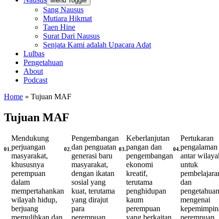
Menu Toggle
Sang Nausus
Mutiara Hikmat
Taen Hine
Surat Dari Nausus
Senjata Kami adalah Upacara Adat
Lulbas
Pengetahuan
About
Podcast
Home
»
Tujuan MAF
Tujuan MAF
Mendukung
Pengembangan
Keberlanjutan
Pertukaran
perjuangan
dan penguatan
pangan dan
pengalaman
01.
02.
03.
04.
masyarakat,
generasi baru
pengembangan
antar wilaya
khususnya
masyarakat,
ekonomi
untuk
perempuan
dengan ikatan
kreatif,
pembelajara
dalam
sosial yang
terutama
dan
mempertahankan
kuat, terutama
penghidupan
pengetahua
wilayah hidup,
yang dirajut
kaum
mengenai
berjuang
para
perempuan
kepemimpin
memulihkan dan
perempuan,
yang berkaitan
perempuan.