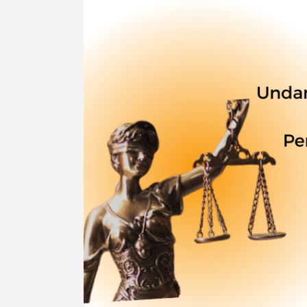
undang
Republik
Indonesia
Nomor
18
Tahun
2013,
Tentang
Pencegahan
dan
Pemberantasan
Perusakan
Hutan