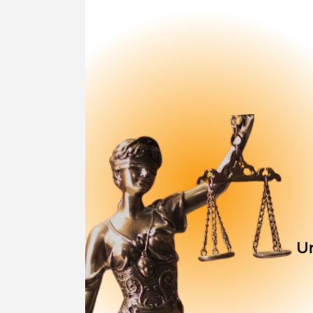
Undang
Undang
Nomor
12
Tahun
2022
Tentang
Tindak
Pidana
Kekerasan
Seksual