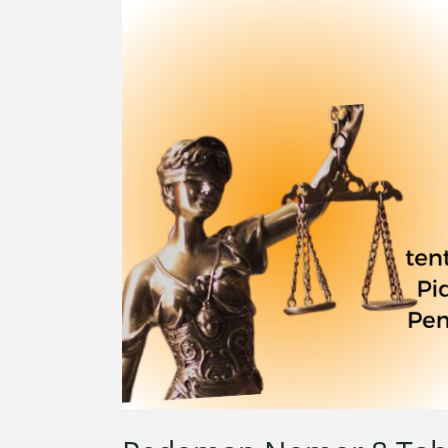
8
Tahun
2022
tentang
Penanganan
Perkara
Tindak
Pidana
di
Bidang
Perlindungan
dan
Pengelolaan
Lingkungan
Hidup
oleh
Kejaksaan
RI