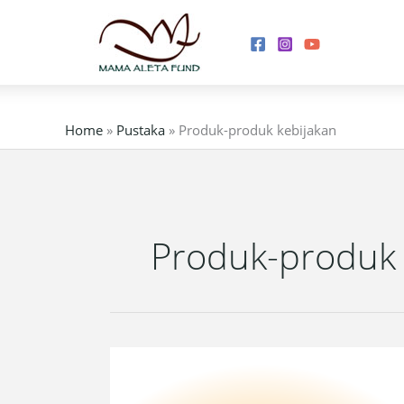
Skip
to
content
Home
»
Pustaka
»
Produk-produk kebijakan
Produk-produk 
Pedoman
Nomor