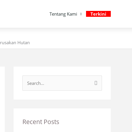
Tentang Kami
Terkini
erusakan Hutan
S
e
a
r
c
Recent Posts
h