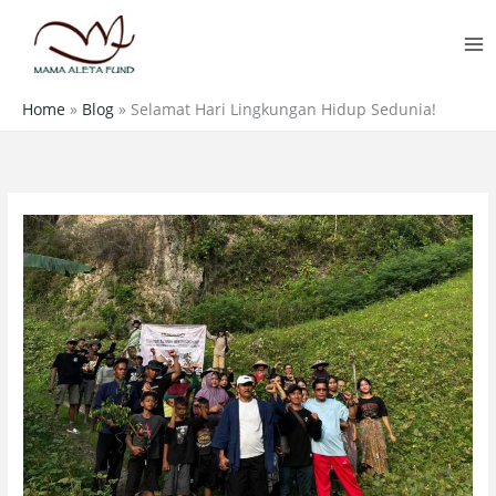
Skip
MA
to
M
content
Home
»
Blog
»
Selamat Hari Lingkungan Hidup Sedunia!