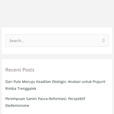
S
e
a
r
Recent Posts
c
h
Dari Pule Menuju Keadilan Ekologis: Anotasi untuk Prajurit
f
Rimba Trenggalek
o
r
Perempuan Samin Pasca-Reformasi: Perspektif
:
Ekofeminisme