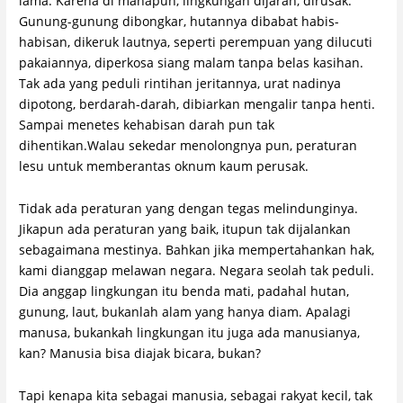
lama. Karena di manapun, lingkungan dijarah, dirusak.
Gunung-gunung dibongkar, hutannya dibabat habis-
habisan, dikeruk lautnya, seperti perempuan yang dilucuti
pakaiannya, diperkosa siang malam tanpa belas kasihan.
Tak ada yang peduli rintihan jeritannya, urat nadinya
dipotong, berdarah-darah, dibiarkan mengalir tanpa henti.
Sampai menetes kehabisan darah pun tak
dihentikan.Walau sekedar menolongnya pun, peraturan
lesu untuk memberantas oknum kaum perusak.
Tidak ada peraturan yang dengan tegas melindunginya.
Jikapun ada peraturan yang baik, itupun tak dijalankan
sebagaimana mestinya. Bahkan jika mempertahankan hak,
kami dianggap melawan negara. Negara seolah tak peduli.
Dia anggap lingkungan itu benda mati, padahal hutan,
gunung, laut, bukanlah alam yang hanya diam. Apalagi
manusa, bukankah lingkungan itu juga ada manusianya,
kan? Manusia bisa diajak bicara, bukan?
Tapi kenapa kita sebagai manusia, sebagai rakyat kecil, tak