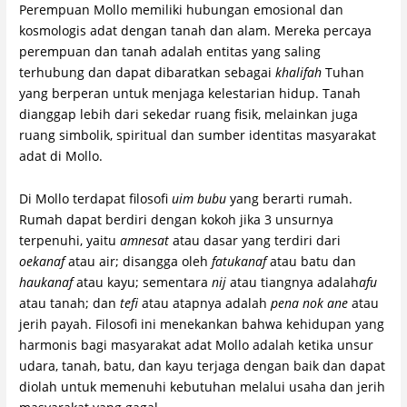
Perempuan Mollo memiliki hubungan emosional dan
kosmologis adat dengan tanah dan alam. Mereka percaya
perempuan dan tanah adalah entitas yang saling
terhubung dan dapat dibaratkan sebagai
khalifah
Tuhan
yang berperan untuk menjaga kelestarian hidup. Tanah
dianggap lebih dari sekedar ruang fisik, melainkan juga
ruang simbolik, spiritual dan sumber identitas masyarakat
adat di Mollo.
Di Mollo terdapat filosofi
uim bubu
yang berarti rumah.
Rumah dapat berdiri dengan kokoh jika 3 unsurnya
terpenuhi, yaitu
amnesat
atau dasar yang terdiri dari
oekanaf
atau air; disangga oleh
fatukanaf
atau batu dan
haukanaf
atau kayu; sementara
nij
atau tiangnya adalah
afu
atau tanah; dan
tefi
atau atapnya adalah
pena nok ane
atau
jerih payah. Filosofi ini menekankan bahwa kehidupan yang
harmonis bagi masyarakat adat Mollo adalah ketika unsur
udara, tanah, batu, dan kayu terjaga dengan baik dan dapat
diolah untuk memenuhi kebutuhan melalui usaha dan jerih