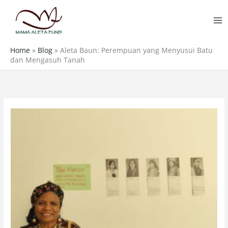
Skip
MA
to
M
content
Home
»
Blog
»
Aleta Baun: Perempuan yang Menyusui Batu
dan Mengasuh Tanah