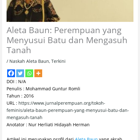
Aleta Baun: Perempuan yang
Menyusui Batu dan Mengasuh
Tanah
/
Naskah Aleta Baun
,
Terkini
DOI : N/A
Penulis : Mohammad Guntur Romli
Tahun : 2016
URL :
https://www.jurnalperempuan.org/tokoh-
feminis/aleta-baun-perempuan-yang-menyusui-batu-dan-
mengasuh-tanah
Anotator : Nur Herliati Hidayah Herman
Artikel ini merupakan profil dari
Aleta Baun
yang akrab