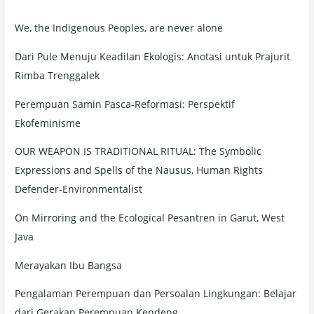
h
We, the Indigenous Peoples, are never alone
f
o
Dari Pule Menuju Keadilan Ekologis: Anotasi untuk Prajurit
r
Rimba Trenggalek
:
Perempuan Samin Pasca-Reformasi: Perspektif
Ekofeminisme
OUR WEAPON IS TRADITIONAL RITUAL: The Symbolic
Expressions and Spells of the Nausus, Human Rights
Defender-Environmentalist
On Mirroring and the Ecological Pesantren in Garut, West
Java
Merayakan Ibu Bangsa
Pengalaman Perempuan dan Persoalan Lingkungan: Belajar
dari Gerakan Perempuan Kendeng