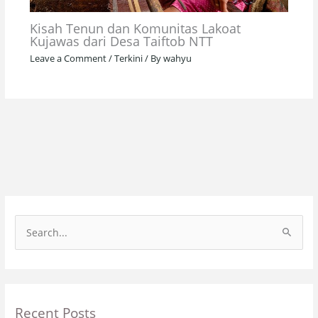
Kisah Tenun dan Komunitas Lakoat
Kujawas dari Desa Taiftob NTT
Leave a Comment
/
Terkini
/ By
wahyu
S
e
a
r
Recent Posts
c