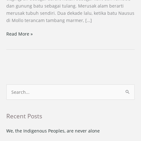
dan gunung batu sebagai tulang. Merusak alam berarti
merusak tubuh sendiri. Dua dekade lalu, ketika batu Nausus
di Mollo terancam tambang marmer, […]
Read More »
S
e
a
Recent Posts
r
c
We, the Indigenous Peoples, are never alone
h