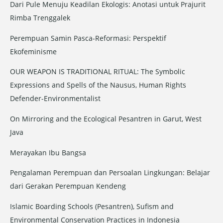
Dari Pule Menuju Keadilan Ekologis: Anotasi untuk Prajurit
f
Rimba Trenggalek
o
r
Perempuan Samin Pasca-Reformasi: Perspektif
:
Ekofeminisme
OUR WEAPON IS TRADITIONAL RITUAL: The Symbolic
Expressions and Spells of the Nausus, Human Rights
Defender-Environmentalist
On Mirroring and the Ecological Pesantren in Garut, West
Java
Merayakan Ibu Bangsa
Pengalaman Perempuan dan Persoalan Lingkungan: Belajar
dari Gerakan Perempuan Kendeng
Islamic Boarding Schools (Pesantren), Sufism and
Environmental Conservation Practices in Indonesia