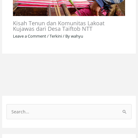
Kisah Tenun dan Komunitas Lakoat
Kujawas dari Desa Taiftob NTT
Leave a Comment
/
Terkini
/ By
wahyu
S
e
a
r