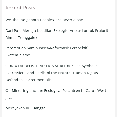
Recent Posts
c
h
We, the Indigenous Peoples, are never alone
f
o
Dari Pule Menuju Keadilan Ekologis: Anotasi untuk Prajurit
r
Rimba Trenggalek
:
Perempuan Samin Pasca-Reformasi: Perspektif
Ekofeminisme
OUR WEAPON IS TRADITIONAL RITUAL: The Symbolic
Expressions and Spells of the Nausus, Human Rights
Defender-Environmentalist
On Mirroring and the Ecological Pesantren in Garut, West
Java
Merayakan Ibu Bangsa