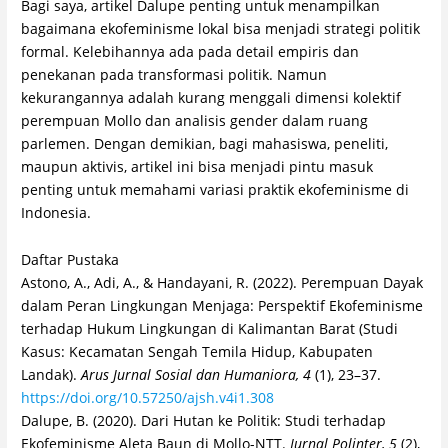
Bagi saya, artikel Dalupe penting untuk menampilkan
bagaimana ekofeminisme lokal bisa menjadi strategi politik
formal. Kelebihannya ada pada detail empiris dan
penekanan pada transformasi politik. Namun
kekurangannya adalah kurang menggali dimensi kolektif
perempuan Mollo dan analisis gender dalam ruang
parlemen. Dengan demikian, bagi mahasiswa, peneliti,
maupun aktivis, artikel ini bisa menjadi pintu masuk
penting untuk memahami variasi praktik ekofeminisme di
Indonesia.
Daftar Pustaka
Astono, A., Adi, A., & Handayani, R. (2022). Perempuan Dayak
dalam Peran Lingkungan Menjaga: Perspektif Ekofeminisme
terhadap Hukum Lingkungan di Kalimantan Barat (Studi
Kasus: Kecamatan Sengah Temila Hidup, Kabupaten
Landak).
Arus Jurnal Sosial dan Humaniora, 4
(1), 23–37.
https://doi.org/10.57250/ajsh.v4i1.308
Dalupe, B. (2020). Dari Hutan ke Politik: Studi terhadap
Ekofeminisme Aleta Baun di Mollo-NTT.
Jurnal Polinter, 5
(2),