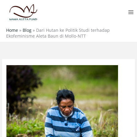
Skip
MA
to
M
content
Home
»
Blog
»
Dari Hutan ke Politik Studi terhadap
Ekofeminisme Aleta Baun di Mollo-NTT