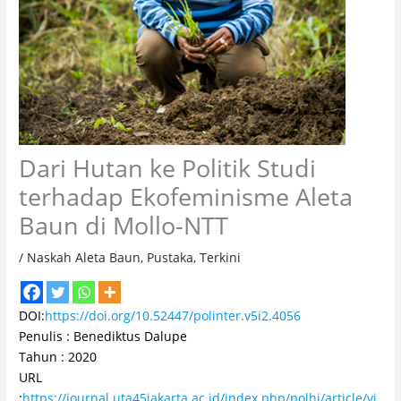
Dari Hutan ke Politik Studi
terhadap Ekofeminisme Aleta
Baun di Mollo-NTT
/
Naskah Aleta Baun
,
Pustaka
,
Terkini
DOI:
https://doi.org/10.52447/polinter.v5i2.4056
Penulis : Benediktus Dalupe
Tahun : 2020
URL
:
https://journal.uta45jakarta.ac.id/index.php/polhi/article/vi