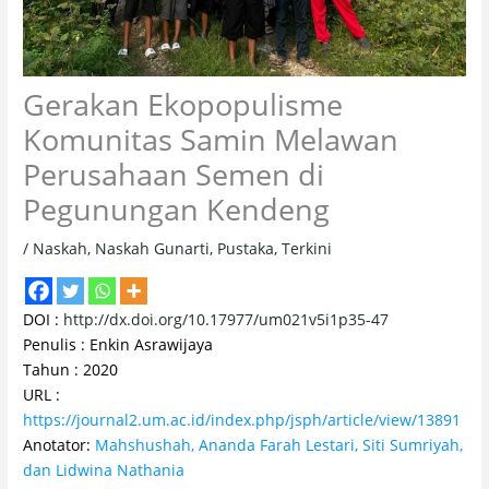
Gerakan Ekopopulisme
Komunitas Samin Melawan
Perusahaan Semen di
Pegunungan Kendeng
/
Naskah
,
Naskah Gunarti
,
Pustaka
,
Terkini
DOI :
http://dx.doi.org/10.17977/um021v5i1p35-47
Penulis : Enkin Asrawijaya
Tahun : 2020
URL :
https://journal2.um.ac.id/index.php/jsph/article/view/13891
Anotator:
Mahshushah, Ananda Farah Lestari, Siti Sumriyah,
dan Lidwina Nathania