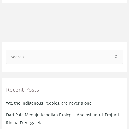
S
e
a
r
Recent Posts
c
h
We, the Indigenous Peoples, are never alone
f
o
Dari Pule Menuju Keadilan Ekologis: Anotasi untuk Prajurit
r
Rimba Trenggalek
: