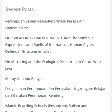
r
Recent Posts
c
h
Perempuan Samin Pasca-Reformasi: Perspektif
f
Ekofeminisme
o
r
OUR WEAPON IS TRADITIONAL RITUAL: The Symbolic
:
Expressions and Spells of the Nausus, Human Rights
Defender-Environmentalist
On Mirroring and the Ecological Pesantren in Garut, West
Java
Merayakan Ibu Bangsa
Pengalaman Perempuan dan Persoalan Lingkungan: Belajar
dari Gerakan Perempuan Kendeng
Islamic Boarding Schools (Pesantren), Sufism and