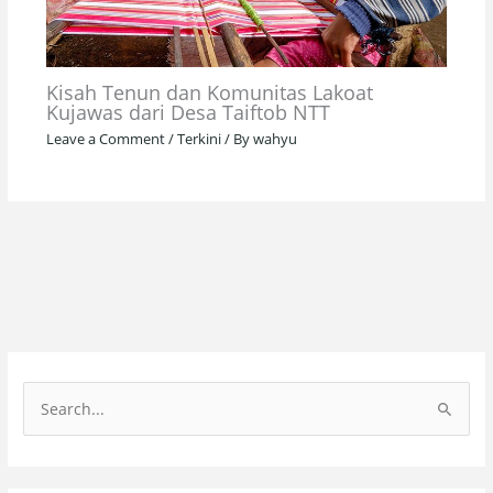
Kisah Tenun dan Komunitas Lakoat
Kujawas dari Desa Taiftob NTT
Leave a Comment
/
Terkini
/ By
wahyu
S
e
a