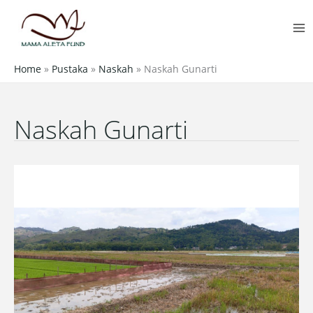
Skip
MA
to
M
content
Home
»
Pustaka
»
Naskah
»
Naskah Gunarti
Naskah Gunarti