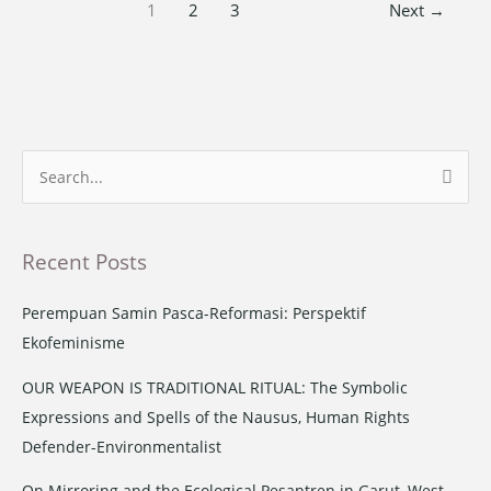
1
2
3
Next
→
S
e
a
Recent Posts
r
c
Perempuan Samin Pasca-Reformasi: Perspektif
h
Ekofeminisme
f
OUR WEAPON IS TRADITIONAL RITUAL: The Symbolic
o
Expressions and Spells of the Nausus, Human Rights
r
Defender-Environmentalist
:
On Mirroring and the Ecological Pesantren in Garut, West