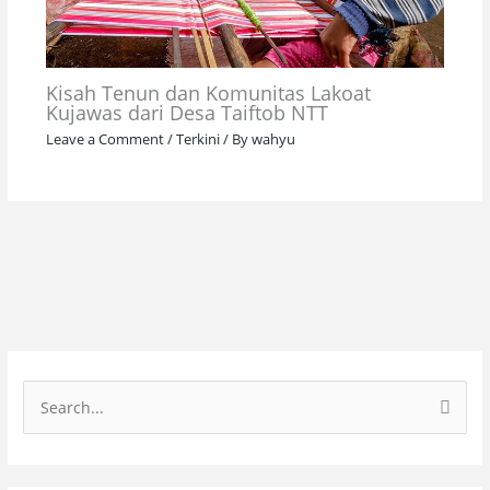
Kisah Tenun dan Komunitas Lakoat
Kujawas dari Desa Taiftob NTT
Leave a Comment
/
Terkini
/ By
wahyu
S
e
a