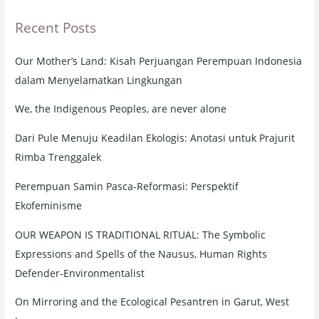
r
Recent Posts
c
h
Our Mother’s Land: Kisah Perjuangan Perempuan Indonesia
f
dalam Menyelamatkan Lingkungan
o
r
We, the Indigenous Peoples, are never alone
:
Dari Pule Menuju Keadilan Ekologis: Anotasi untuk Prajurit
Rimba Trenggalek
Perempuan Samin Pasca-Reformasi: Perspektif
Ekofeminisme
OUR WEAPON IS TRADITIONAL RITUAL: The Symbolic
Expressions and Spells of the Nausus, Human Rights
Defender-Environmentalist
On Mirroring and the Ecological Pesantren in Garut, West