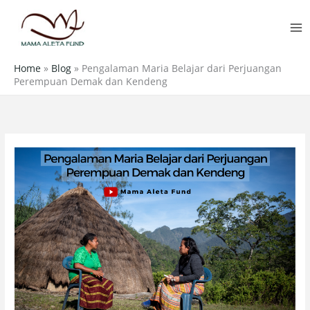
Skip
MA
to
M
content
Home
»
Blog
»
Pengalaman Maria Belajar dari Perjuangan
Perempuan Demak dan Kendeng