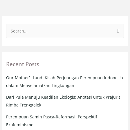
S
e
a
r
Recent Posts
c
h
Our Mother’s Land: Kisah Perjuangan Perempuan Indonesia
f
dalam Menyelamatkan Lingkungan
o
r
Dari Pule Menuju Keadilan Ekologis: Anotasi untuk Prajurit
:
Rimba Trenggalek
Perempuan Samin Pasca-Reformasi: Perspektif
Ekofeminisme