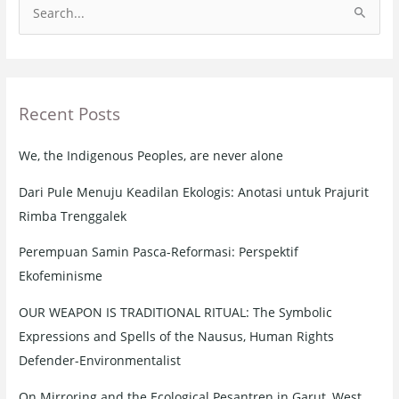
S
e
a
r
Recent Posts
c
h
We, the Indigenous Peoples, are never alone
f
o
Dari Pule Menuju Keadilan Ekologis: Anotasi untuk Prajurit
r
Rimba Trenggalek
:
Perempuan Samin Pasca-Reformasi: Perspektif
Ekofeminisme
OUR WEAPON IS TRADITIONAL RITUAL: The Symbolic
Expressions and Spells of the Nausus, Human Rights
Defender-Environmentalist
On Mirroring and the Ecological Pesantren in Garut, West