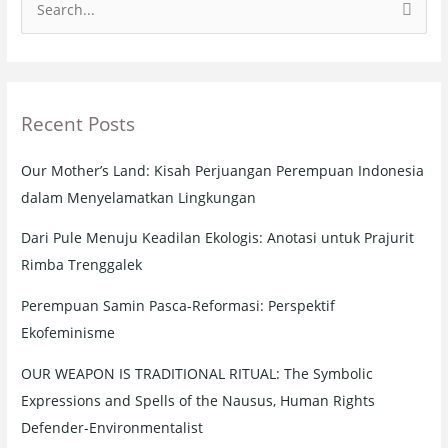
S
e
a
r
Recent Posts
c
h
Our Mother’s Land: Kisah Perjuangan Perempuan Indonesia
f
dalam Menyelamatkan Lingkungan
o
r
Dari Pule Menuju Keadilan Ekologis: Anotasi untuk Prajurit
:
Rimba Trenggalek
Perempuan Samin Pasca-Reformasi: Perspektif
Ekofeminisme
OUR WEAPON IS TRADITIONAL RITUAL: The Symbolic
Expressions and Spells of the Nausus, Human Rights
Defender-Environmentalist