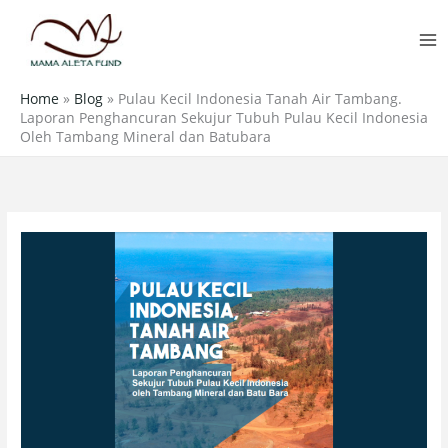
Skip
MA
to
M
content
Home
»
Blog
»
Pulau Kecil Indonesia Tanah Air Tambang.
Laporan Penghancuran Sekujur Tubuh Pulau Kecil Indonesia
Oleh Tambang Mineral dan Batubara