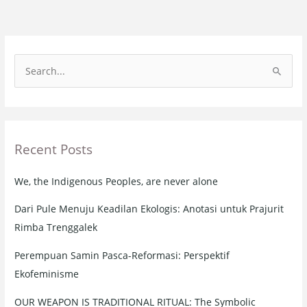
S
e
a
r
Recent Posts
c
h
We, the Indigenous Peoples, are never alone
f
o
Dari Pule Menuju Keadilan Ekologis: Anotasi untuk Prajurit
r
Rimba Trenggalek
:
Perempuan Samin Pasca-Reformasi: Perspektif
Ekofeminisme
OUR WEAPON IS TRADITIONAL RITUAL: The Symbolic