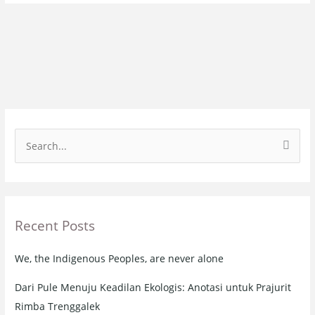
S
e
a
r
Recent Posts
c
h
We, the Indigenous Peoples, are never alone
f
o
Dari Pule Menuju Keadilan Ekologis: Anotasi untuk Prajurit
r
Rimba Trenggalek