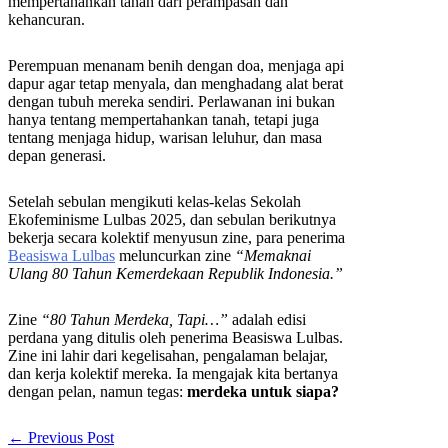
mempertahankan tanah dari perampasan dan
kehancuran.
Perempuan menanam benih dengan doa, menjaga api
dapur agar tetap menyala, dan menghadang alat berat
dengan tubuh mereka sendiri. Perlawanan ini bukan
hanya tentang mempertahankan tanah, tetapi juga
tentang menjaga hidup, warisan leluhur, dan masa
depan generasi.
Setelah sebulan mengikuti kelas-kelas
Sekolah
Ekofeminisme Lulbas 2025
, dan sebulan berikutnya
bekerja secara kolektif menyusun zine, para penerima
Beasiswa Lulbas
meluncurkan zine
“Memaknai
Ulang 80 Tahun Kemerdekaan Republik Indonesia.”
Zine
“80 Tahun Merdeka, Tapi…”
adalah edisi
perdana yang ditulis oleh penerima Beasiswa Lulbas.
Zine ini lahir dari kegelisahan, pengalaman belajar,
dan kerja kolektif mereka. Ia mengajak kita bertanya
dengan pelan, namun tegas:
merdeka untuk siapa?
←
Previous Post