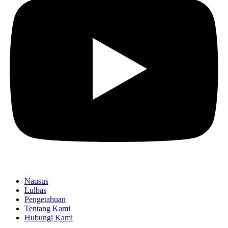
Nausus
Lulbas
Pengetahuan
Tentang Kami
Hubungi Kami