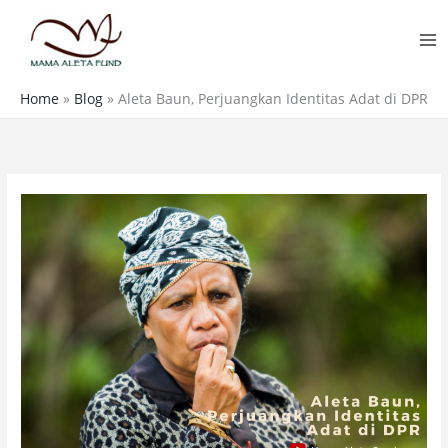
Skip
MA
to
M
content
Home
»
Blog
»
Aleta Baun, Perjuangkan Identitas Adat di DPR