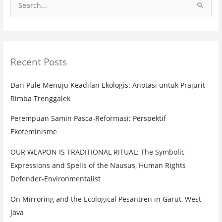
S
e
a
r
Recent Posts
c
h
Dari Pule Menuju Keadilan Ekologis: Anotasi untuk Prajurit
f
Rimba Trenggalek
o
r
Perempuan Samin Pasca-Reformasi: Perspektif
:
Ekofeminisme
OUR WEAPON IS TRADITIONAL RITUAL: The Symbolic
Expressions and Spells of the Nausus, Human Rights
Defender-Environmentalist
On Mirroring and the Ecological Pesantren in Garut, West
Java