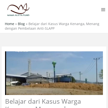
Skip
MA
to
M
content
Home
»
Blog
»
Belajar dari Kasus Warga Kenanga, Menang
dengan Pembelaan Anti-SLAPP
Belajar dari Kasus Warga