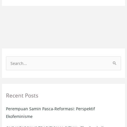
S
e
a
r
Recent Posts
c
h
Perempuan Samin Pasca-Reformasi: Perspektif
f
Ekofeminisme
o
r