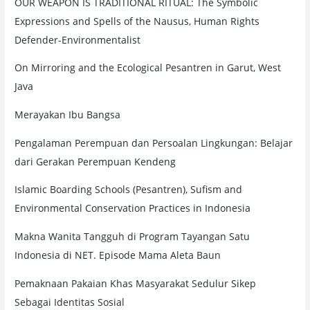
OUR WEAPON IS TRADITIONAL RITUAL: The Symbolic
:
Expressions and Spells of the Nausus, Human Rights
Defender-Environmentalist
On Mirroring and the Ecological Pesantren in Garut, West
Java
Merayakan Ibu Bangsa
Pengalaman Perempuan dan Persoalan Lingkungan: Belajar
dari Gerakan Perempuan Kendeng
Islamic Boarding Schools (Pesantren), Sufism and
Environmental Conservation Practices in Indonesia
Makna Wanita Tangguh di Program Tayangan Satu
Indonesia di NET. Episode Mama Aleta Baun
Pemaknaan Pakaian Khas Masyarakat Sedulur Sikep
Sebagai Identitas Sosial