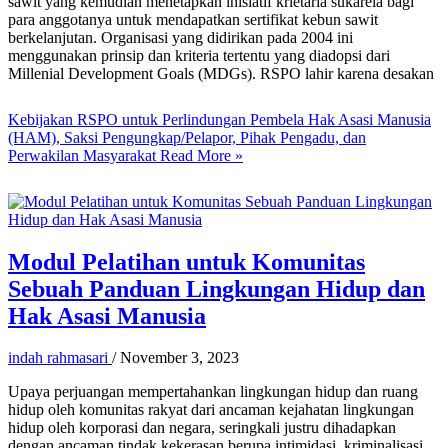
sawit yang kemudian menetapkan inisiatif krietaria sukarela bagi
para anggotanya untuk mendapatkan sertifikat kebun sawit
berkelanjutan. Organisasi yang didirikan pada 2004 ini
menggunakan prinsip dan kriteria tertentu yang diadopsi dari
Millenial Development Goals (MDGs). RSPO lahir karena desakan
Kebijakan RSPO untuk Perlindungan Pembela Hak Asasi Manusia
(HAM), Saksi Pengungkap/Pelapor, Pihak Pengadu, dan
Perwakilan Masyarakat
Read More »
Modul Pelatihan untuk Komunitas
Sebuah Panduan Lingkungan Hidup dan
Hak Asasi Manusia
indah rahmasari
/
November 3, 2023
Upaya perjuangan mempertahankan lingkungan hidup dan ruang
hidup oleh komunitas rakyat dari ancaman kejahatan lingkungan
hidup oleh korporasi dan negara, seringkali justru dihadapkan
dengan ancaman tindak kekerasan berupa intimidasi, kriminalisasi,