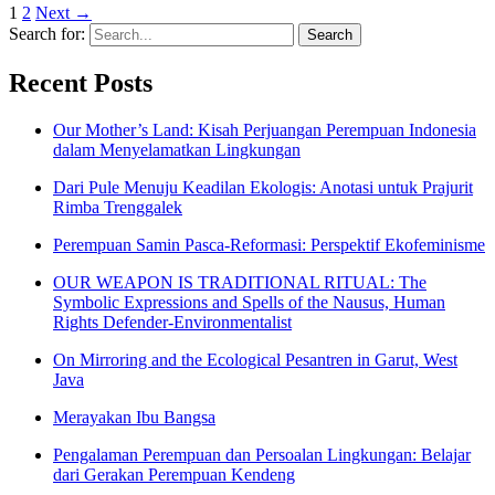
1
2
Next
→
Search for:
Recent Posts
Our Mother’s Land: Kisah Perjuangan Perempuan Indonesia
dalam Menyelamatkan Lingkungan
Dari Pule Menuju Keadilan Ekologis: Anotasi untuk Prajurit
Rimba Trenggalek
Perempuan Samin Pasca-Reformasi: Perspektif Ekofeminisme
OUR WEAPON IS TRADITIONAL RITUAL: The
Symbolic Expressions and Spells of the Nausus, Human
Rights Defender-Environmentalist
On Mirroring and the Ecological Pesantren in Garut, West
Java
Merayakan Ibu Bangsa
Pengalaman Perempuan dan Persoalan Lingkungan: Belajar
dari Gerakan Perempuan Kendeng