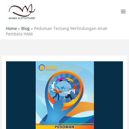
Skip
MA
to
M
content
Home
»
Blog
»
Pedoman Tentang Perlindungan Anak
Pembela HAM