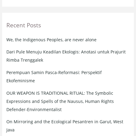
a
r
Recent Posts
c
h
We, the Indigenous Peoples, are never alone
f
o
Dari Pule Menuju Keadilan Ekologis: Anotasi untuk Prajurit
r
Rimba Trenggalek
:
Perempuan Samin Pasca-Reformasi: Perspektif
Ekofeminisme
OUR WEAPON IS TRADITIONAL RITUAL: The Symbolic
Expressions and Spells of the Nausus, Human Rights
Defender-Environmentalist
On Mirroring and the Ecological Pesantren in Garut, West
Java