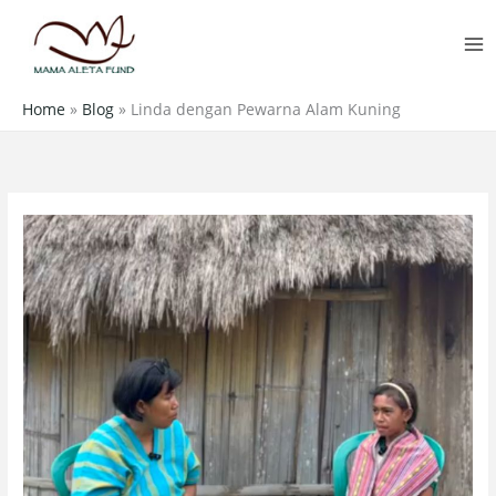
Skip
MA
to
M
content
Home
»
Blog
»
Linda dengan Pewarna Alam Kuning