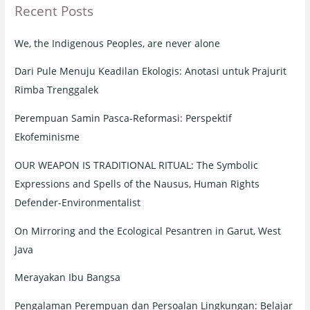
Recent Posts
c
h
We, the Indigenous Peoples, are never alone
f
o
Dari Pule Menuju Keadilan Ekologis: Anotasi untuk Prajurit
r
Rimba Trenggalek
:
Perempuan Samin Pasca-Reformasi: Perspektif
Ekofeminisme
OUR WEAPON IS TRADITIONAL RITUAL: The Symbolic
Expressions and Spells of the Nausus, Human Rights
Defender-Environmentalist
On Mirroring and the Ecological Pesantren in Garut, West
Java
Merayakan Ibu Bangsa
Pengalaman Perempuan dan Persoalan Lingkungan: Belajar