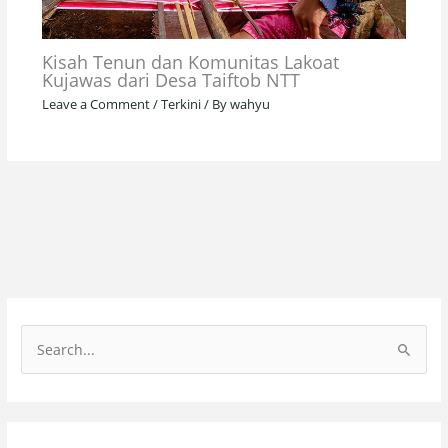
Kisah Tenun dan Komunitas Lakoat
Kujawas dari Desa Taiftob NTT
Leave a Comment
/
Terkini
/ By
wahyu
S
e
a
r