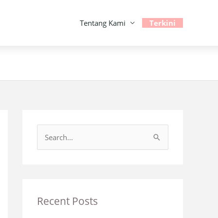
Tentang Kami
Terkini
S
e
a
r
c
Recent Posts
h