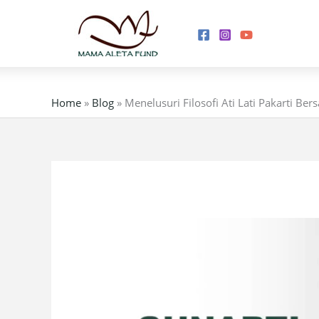
Skip
to
content
Home
»
Blog
»
Menelusuri Filosofi Ati Lati Pakarti B