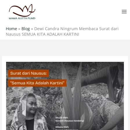
Skip
MA
to
M
content
Home
»
Blog
»
Dewi Candra Ningrum Membaca Surat dari
Nausus SEMUA KITA ADALAH KARTINI