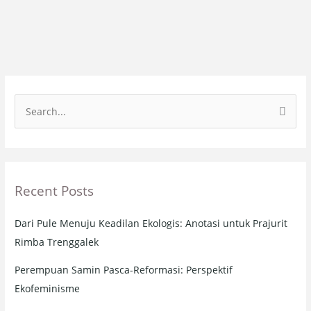
S
e
a
r
Recent Posts
c
h
Dari Pule Menuju Keadilan Ekologis: Anotasi untuk Prajurit
f
Rimba Trenggalek
o
r
Perempuan Samin Pasca-Reformasi: Perspektif
:
Ekofeminisme