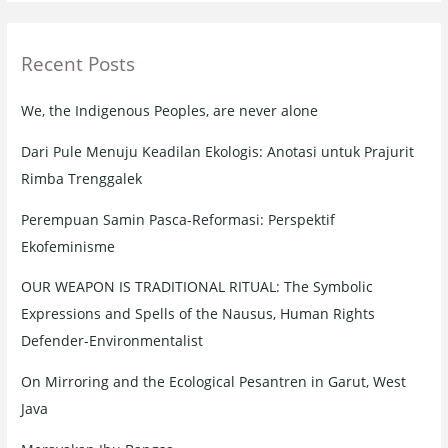
a
r
Recent Posts
c
h
We, the Indigenous Peoples, are never alone
f
o
Dari Pule Menuju Keadilan Ekologis: Anotasi untuk Prajurit
r
Rimba Trenggalek
:
Perempuan Samin Pasca-Reformasi: Perspektif
Ekofeminisme
OUR WEAPON IS TRADITIONAL RITUAL: The Symbolic
Expressions and Spells of the Nausus, Human Rights
Defender-Environmentalist
On Mirroring and the Ecological Pesantren in Garut, West
Java