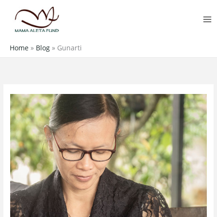
Skip
MA
to
M
content
Home
»
Blog
»
Gunarti