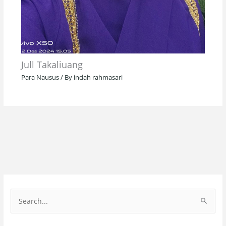
Jull Takaliuang
Para Nausus
/ By
indah rahmasari
S
e